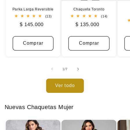
Parka Larga Reversible
Chaqueta Toronto
13
14
(13)
(14)
reseñas
reseñas
$ 145.000
$ 135.000
totales
totales
Comprar
Comprar
de
1
/
7
Ver todo
Nuevas Chaquetas Mujer