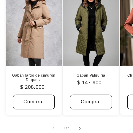
Gabán largo de cinturón
Gabán Valquiria
Ch
Duquesa
$ 147.900
$ 208.000
Comprar
Comprar
de
1
/
7